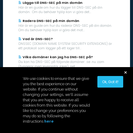
Lägga till DNS-SEC på min domän
Här är en guide om hur du lägger till DNS-SEC på din
domän. Om du behöver hjälp kan vi göra det...
Radera DNS-SEC på min domän
Här är en guide om hur du raderar DNS-SEC på din domän.
Om du behöver hjälp kan vi göra det mot...
Vad är DNS-SEC?
DNSSEC (DOMAIN NAME SYSTEM SECURITY EXTENSIONS) är
ett protokoll som lägger på ett lager till...
Vilka domäner kan jag ha DNS-SEC på?
Du kan ha DNS-SEC på följande domäner: .se .nu .com
(fungerar med leverantör Joker) .net...
We use cookies to ensure that we give
Ok, Got it!
you the best experience on our
website. If you continue without
changing your settings, we'll assume
that you are happy to receive all
cookies from this website. If you would
like to change your preferences you
Copyright © 2026 Hostek.
may do so by following the
instructions
here