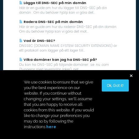
Lägga till DNS-SEC på min domän
Här är en guide om hur du lägger till DNS-SEC på din
domän. Om du behöver hjälp kan vi göra det...
Radera DNS-SEC på min domän
Här är en guide om hur du raderar DNS-SEC på din domän.
Om du behöver hjälp kan vi göra det mot...
Vad är DNS-SEC?
DNSSEC (DOMAIN NAME SYSTEM SECURITY EXTENSIONS) är
ett protokoll som lägger på ett lager till...
Vilka domäner kan jag ha DNS-SEC på?
Du kan ha DNS-SEC på följande domäner: .se .nu .com
(fungerar med leverantör Joker) .net...
We use cookies to ensure that we give
Ok, Got it!
you the best experience on our
website. If you continue without
changing your settings, we'll assume
that you are happy to receive all
cookies from this website. If you would
like to change your preferences you
Copyright © 2026 Hostek.
may do so by following the
instructions
here