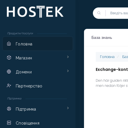
Продукти/послуги
База знань
Головна
Головна
Баз
Магазин
Exchange-konto
Домени
Den här guiden rikt
men nedan följer st
Партнерство
Підтримка
Підтримка
Сповіщення