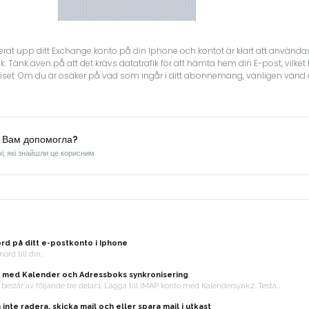
erat upp ditt Exchange konto på din Iphone och kontot är klart att användas
k. Tänk även på att det krävs datatrafik för att hämta hem din E-post, vil
priset. Om du är osäker på vad som ingår i ditt abonnemang, vänligen vänd di
ь Вам допомогла?
і, які знайшли це корисним
rd på ditt e-postkonto i Iphone
rd till din...
 med Kalender och Adressboks synkronisering
estår av följande tre delar:1. Lägga till IMAP konto med Kalendersynk.2. Testa...
inte radera, skicka mail och eller spara mail i utkast