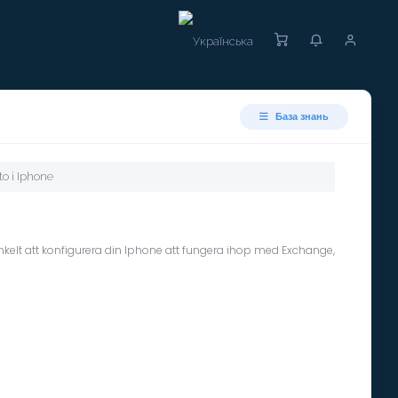
База знань
o i Iphone
enkelt att konfigurera din Iphone att fungera ihop med Exchange,