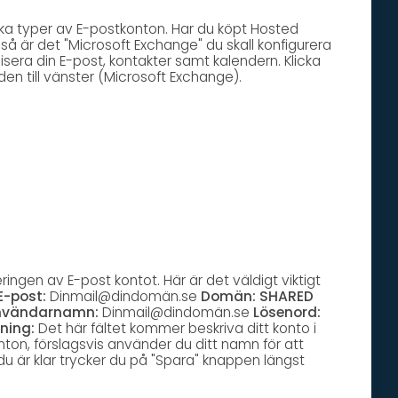
ika typer av E-postkonton. Har du köpt Hosted
så är det "Microsoft Exchange" du skall konfigurera
isera din E-post, kontakter samt kalendern. Klicka
lden till vänster (Microsoft Exchange).
reringen av E-post kontot. Här är det väldigt viktigt
E-post:
Dinmail@dindomän.se
Domän:
SHARED
nvändarnamn:
Dinmail@dindomän.se
Lösenord:
ning:
Det här fältet kommer beskriva ditt konto i
nton, förslagsvis använder du ditt namn för att
du är klar trycker du på "Spara" knappen längst