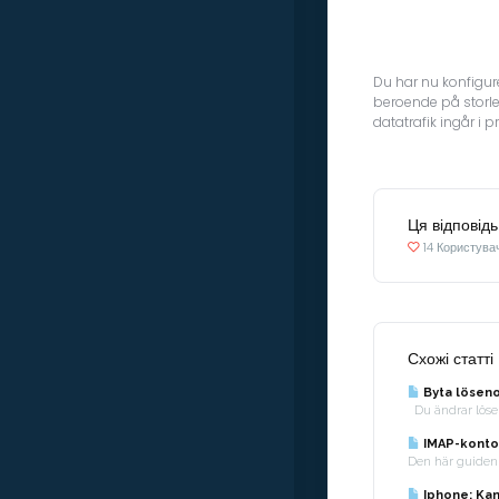
Du har nu konfigur
beroende på storle
datatrafik ingår i 
Ця відповід
14 Користувач
Схожі статті
Byta löseno
Du ändrar löseno
IMAP-konto
Den här guiden b
Iphone: Kan 