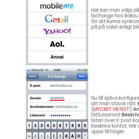
Här kan man välja ol
Exchange hos Ballou 
för att kunna synkron
på på valet enligt bi
Nu till själva konfigu
att man stavar rätt.
(
MYCKET VIKTIGT!
)
A
DittLösenord
Beskriv
listan över E-post ko
beskriva kontot. När 
uppe till höger.