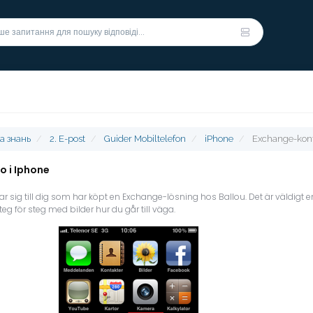
а знань
2. E-post
Guider Mobiltelefon
iPhone
Exchange-kont
 i Iphone
ar sig till dig som har köpt en Exchange-lösning hos Ballou. Det är väldigt 
eg för steg med bilder hur du går till väga.