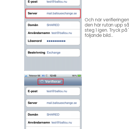
Och när verifieringen
den här rutan upp så
steg 1 igen. Tryck p
följande bild...