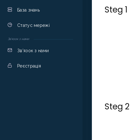
Steg 1
База знань
Статус мережі
Зв'язок з нами
Зв'язок з нами
Реєстрація
Steg 2