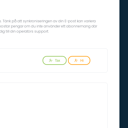
. Tänk på att synkroniseringen av din E-post kan variera
ket kostar pengar om du inte använder ett abonnemang där
g till din operatörs support.
Так
Ні