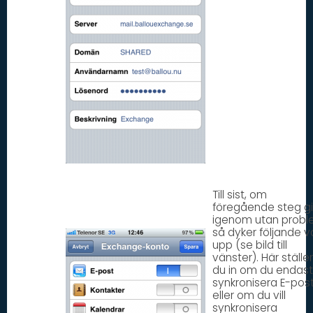
Till sist, om
föregående steg g
igenom utan probl
så dyker följande v
upp (se bild till
vänster). Här ställer
du in om du endast 
synkronisera E-post
eller om du vill
synkronisera