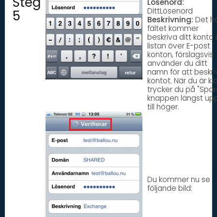
Steg
Lösenord:
DittLösenord
5
Beskrivning:
Det h
fältet kommer
beskriva ditt konto i
listan över E-post
konton, förslagsvis
använder du ditt
namn för att beskri
kontot. När du är kl
trycker du på "Spar
knappen längst up
till höger.
Du kommer nu se
följande bild: