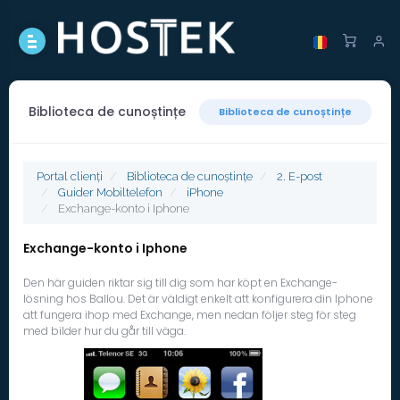
Biblioteca de cunoștințe
Biblioteca de cunoștințe
Portal clienți
Biblioteca de cunoștințe
2. E-post
Guider Mobiltelefon
iPhone
Exchange-konto i Iphone
Exchange-konto i Iphone
Den här guiden riktar sig till dig som har köpt en Exchange-
lösning hos Ballou. Det är väldigt enkelt att konfigurera din Iphone
att fungera ihop med Exchange, men nedan följer steg för steg
med bilder hur du går till väga.