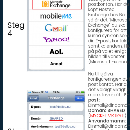
postkonton. Har du
köpt Hosted
Exchange hos Ballo
så är det "Microsof
Steg
Exchange" du skall
konfigurera för att
4
kunna synkronisera
din E-post, kontakt
samt kalendern. Kli
på på valet enligt
bilden till vänster
(Microsoft Exchang
Nu till själva
konfigureringen av 
post kontot. Här är
det väldigt viktigt a
man stavar rätt.
E-
post:
Dinmail@dindomän
Domän:
SHARED
(
MYCKET VIKTIGT!
)
Användarnamn:
Dinmail@dindomän