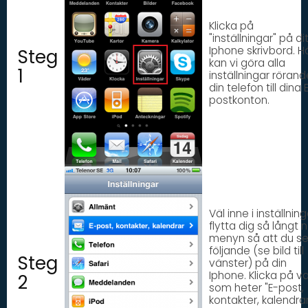
Klicka på
"inställningar" på di
Iphone skrivbord. H
Steg
kan vi göra alla
1
inställningar rörand
din telefon till dina 
postkonton.
Väl inne i inställning
flytta dig så långt n
menyn så att du se
följande (se bild till
Steg
vänster) på din
Iphone. Klicka på va
2
som heter "E-post,
kontakter, kalendrar