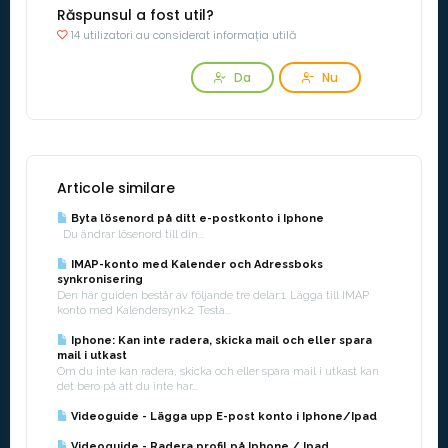
Răspunsul a fost util?
14 utilizatori au considerat informația utilă
Da
Nu
Articole similare
Byta lösenord på ditt e-postkonto i Iphone
Du ändrar lösenord till din...
IMAP-konto med Kalender och Adressboks
synkronisering
Den här guiden består av följande tre delar:1. Lägga till IMAP
konto med Kalendersynk.2. Testa...
Iphone: Kan inte radera, skicka mail och eller spara
mail i utkast
Om du inte kan radera, skicka och eller spara mail i utkast kan
det bero på att du inte har...
Videoguide - Lägga upp E-post konto i Iphone/Ipad
Videoguide - Radera profil på Iphone / Ipad