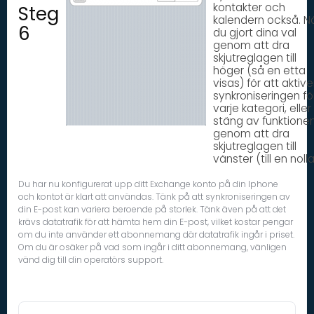
kontakter och
Steg
kalendern också. N
6
du gjort dina val
genom att dra
skjutreglagen till
höger (så en etta
visas) för att aktiv
synkroniseringen fö
varje kategori, eller
stäng av funktione
genom att dra
skjutreglagen till
vänster (till en nolla
Du har nu konfigurerat upp ditt Exchange konto på din Iphone
och kontot är klart att användas. Tänk på att synkroniseringen av
din E-post kan variera beroende på storlek. Tänk även på att det
krävs datatrafik för att hämta hem din E-post, vilket kostar pengar
om du inte använder ett abonnemang där datatrafik ingår i priset.
Om du är osäker på vad som ingår i ditt abonnemang, vänligen
vänd dig till din operatörs support.