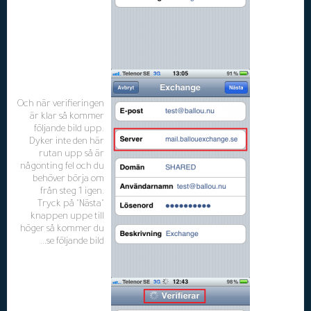
Och när verifieringen
är klar så kommer
följande bild upp.
Dyker inte den här
rutan upp så är
någonting fel och du
behöver börja om
från steg 1 igen.
Tryck på "Nästa"
knappen uppe till
höger så kommer du
se följande bild...