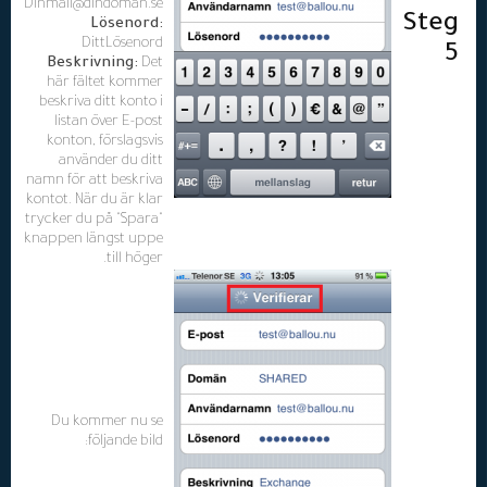
Dinmail@dindomän.se
Steg
Lösenord:
DittLösenord
5
Beskrivning:
Det
här fältet kommer
beskriva ditt konto i
listan över E-post
konton, förslagsvis
använder du ditt
namn för att beskriva
kontot. När du är klar
trycker du på "Spara"
knappen längst uppe
till höger.
Du kommer nu se
följande bild: