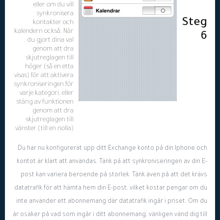
eller om du vill
synkronisera
Steg
kontakter och
kalendern också. När
6
du gjort dina val
genom att dra
skjutreglagen till
höger (så en etta
visas) för att aktivera
synkroniseringen för
varje kategori, eller
stäng av funktionen
genom att dra
skjutreglagen till
vänster (till en nolla).
Du har nu konfigurerat upp ditt Exchange konto på din Iphone och
kontot är klart att användas. Tänk på att synkroniseringen av din E-
post kan variera beroende på storlek. Tänk även på att det krävs
datatrafik för att hämta hem din E-post, vilket kostar pengar om du
inte använder ett abonnemang där datatrafik ingår i priset. Om du
är osäker på vad som ingår i ditt abonnemang, vänligen vänd dig till