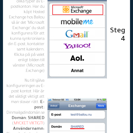
olika typer av E-
postkonton. Har du
köpt Hosted
Exchange hos Ballou
så är det "Microsoft
Exchange" du skall
Steg
konfigurera för att
4
kunna synkronisera
din E-post, kontakter
samt kalendern.
Klicka på på valet
enligt bilden till
vänster (Microsoft
Exchange).
Nu till själva
konfigureringen av E-
post kontot. Här är
det väldigt viktigt att
man stavar rätt.
E-
post:
Dinmail@dindomän.se
Domän:
SHARED
(
MYCKET VIKTIGT!
)
Användarnamn: