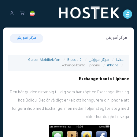
مرکز آموزش
مرکز آموزش
Guider Mobiltelefon
2. E-post
مرکز آموزش
اعضا
Exchange-konto i Iphone
iPhone
Exchange-konto i Iphone
Den här guiden riktar sig till dig som har köpt en Exchange-lösning
hos Ballou. Det är väldigt enkelt att konfigurera din Iphone att
fungera ihop med Exchange, men nedan följer steg för steg med
bilder hur du går till väga.