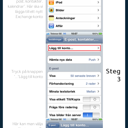
post, kontakter,
kalendrar". Här ska vi
lägga till ett nytt
Exchange konto.
Steg
Tryck på knappen
"Lägg till konto..."
3
Här kan man välja