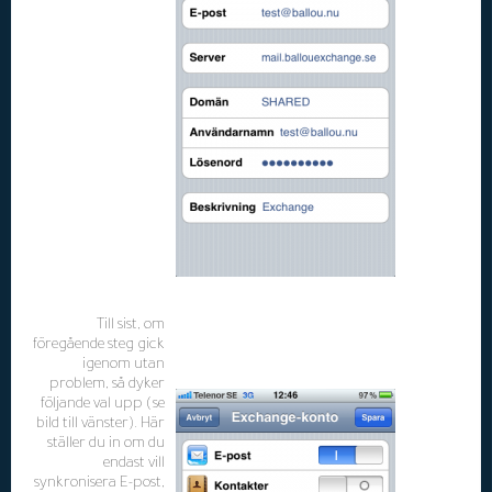
Till sist, om
föregående steg gick
igenom utan
problem, så dyker
följande val upp (se
bild till vänster). Här
ställer du in om du
endast vill
synkronisera E-post,