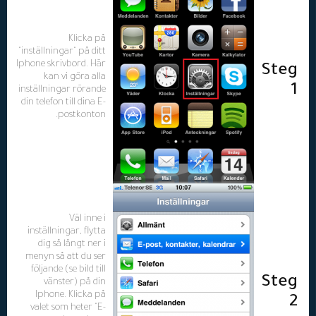
Klicka på
"inställningar" på ditt
Iphone skrivbord. Här
Steg
kan vi göra alla
1
inställningar rörande
din telefon till dina E-
postkonton.
Väl inne i
inställningar, flytta
dig så långt ner i
menyn så att du ser
följande (se bild till
Steg
vänster) på din
Iphone. Klicka på
2
valet som heter "E-