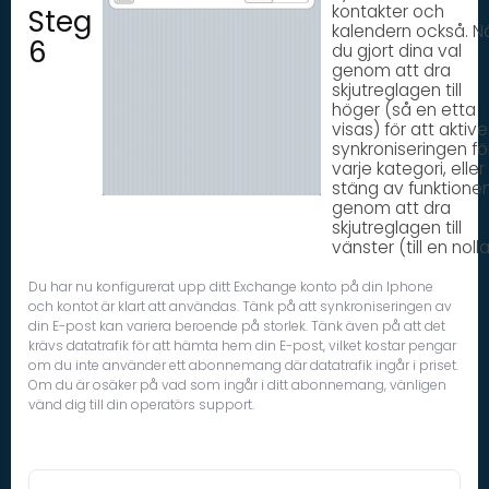
kontakter och
Steg
kalendern också. N
6
du gjort dina val
genom att dra
skjutreglagen till
höger (så en etta
visas) för att aktiv
synkroniseringen fö
varje kategori, eller
stäng av funktione
genom att dra
skjutreglagen till
vänster (till en nolla
Du har nu konfigurerat upp ditt Exchange konto på din Iphone
och kontot är klart att användas. Tänk på att synkroniseringen av
din E-post kan variera beroende på storlek. Tänk även på att det
krävs datatrafik för att hämta hem din E-post, vilket kostar pengar
om du inte använder ett abonnemang där datatrafik ingår i priset.
Om du är osäker på vad som ingår i ditt abonnemang, vänligen
vänd dig till din operatörs support.