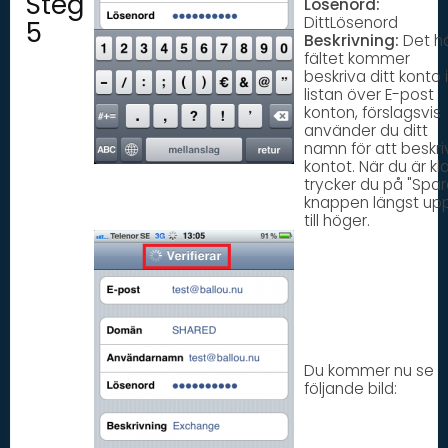
Steg
Lösenord:
DittLösenord
5
Beskrivning:
Det h
fältet kommer
beskriva ditt konto i
listan över E-post
konton, förslagsvis
använder du ditt
namn för att beskri
kontot. När du är kl
trycker du på "Spar
knappen längst up
till höger.
Du kommer nu se
följande bild: