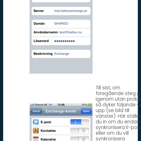
Till sist, om
föregående steg g
igenom utan probl
så dyker följande v
upp (se bild till
vänster). Här ställer
du in om du endast 
synkronisera E-post
eller om du vill
synkronisera