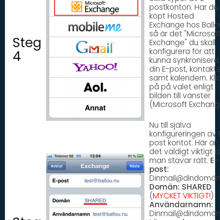
postkonton. Har du
köpt Hosted
Exchange hos Ballo
så är det "Microsof
Steg
Exchange" du skall
konfigurera för att
4
kunna synkronisera
din E-post, kontakt
samt kalendern. Kli
på på valet enligt
bilden till vänster
(Microsoft Exchang
Nu till själva
konfigureringen av 
post kontot. Här är
det väldigt viktigt a
man stavar rätt.
E-
post:
Dinmail@dindomän
Domän:
SHARED
(
MYCKET VIKTIGT!
)
Användarnamn:
Dinmail@dindomän