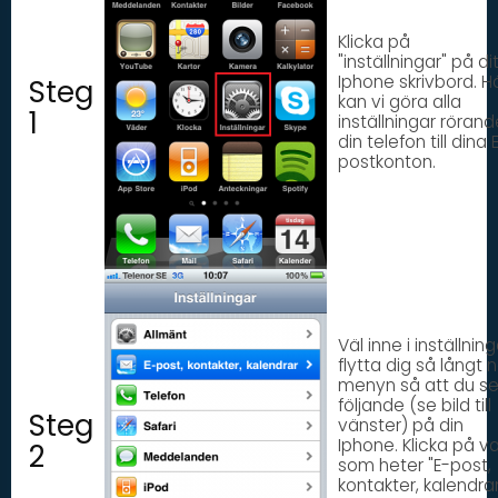
Klicka på
"inställningar" på di
Iphone skrivbord. H
Steg
kan vi göra alla
1
inställningar rörand
din telefon till dina 
postkonton.
Väl inne i inställning
flytta dig så långt n
menyn så att du se
följande (se bild till
Steg
vänster) på din
Iphone. Klicka på va
2
som heter "E-post,
kontakter, kalendrar