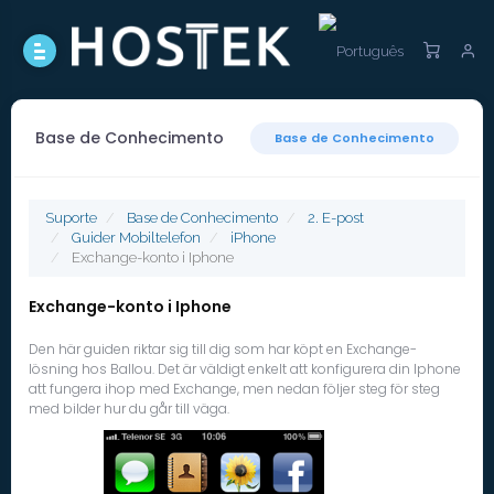
Base de Conhecimento
Base de Conhecimento
Suporte
Base de Conhecimento
2. E-post
Guider Mobiltelefon
iPhone
Exchange-konto i Iphone
Exchange-konto i Iphone
Den här guiden riktar sig till dig som har köpt en Exchange-
lösning hos Ballou. Det är väldigt enkelt att konfigurera din Iphone
att fungera ihop med Exchange, men nedan följer steg för steg
med bilder hur du går till väga.