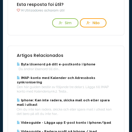
Esta resposta foi útil?
14 Utilizadores acharam útil
Sim
Não
Artigos Relacionados
Byta lösenord på ditt e-postkonto i Iphone
Du ändrar lösenord till din...
IMAP-konto med Kalender och Adressboks
synkronisering
Den här guiden består av följande tre delar:1. Lägga till IMAP
konto med Kalendersynk.2. Testa...
Iphone: Kan inte radera, skicka mail och eller spara
mail i utkast
Om du inte kan radera, skicka och eller spara mail i utkast kan
det bero på att du inte har...
Videoguide - Lägga upp E-post konto i Iphone/Ipad
Videoguide - Radera profil på Iphone / Ipad