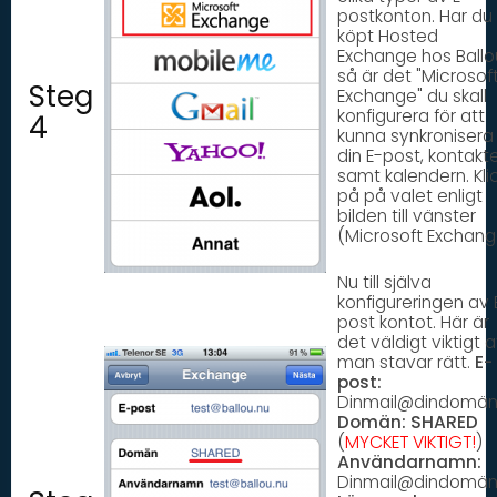
postkonton. Har du
köpt Hosted
Exchange hos Ballo
så är det "Microsof
Steg
Exchange" du skall
konfigurera för att
4
kunna synkronisera
din E-post, kontakt
samt kalendern. Kli
på på valet enligt
bilden till vänster
(Microsoft Exchang
Nu till själva
konfigureringen av 
post kontot. Här är
det väldigt viktigt a
man stavar rätt.
E-
post:
Dinmail@dindomän
Domän:
SHARED
(
MYCKET VIKTIGT!
)
Användarnamn:
Dinmail@dindomän