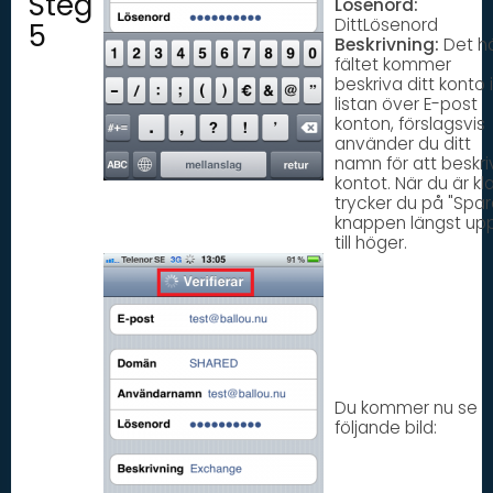
Steg
Lösenord:
DittLösenord
5
Beskrivning:
Det h
fältet kommer
beskriva ditt konto i
listan över E-post
konton, förslagsvis
använder du ditt
namn för att beskri
kontot. När du är kl
trycker du på "Spar
knappen längst up
till höger.
Du kommer nu se
följande bild: