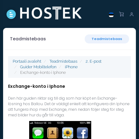
Teadmistebaas
Teadmistebaas
Portaali avaleht
Teadmistebaas
2. E-post
Guider Mobiltelefon
iPhone
Exchange-konto i Iphone
Exchange-konto i Iphone
Den här guiden riktar sig till dig som har köpt en Exchange-
lösning hos Ballou. Det är väldigt enkelt att konfigurera din Iphone
att fungera ihop med Exchange, men nedan följer steg för steg
med bilder hur du går till väga.