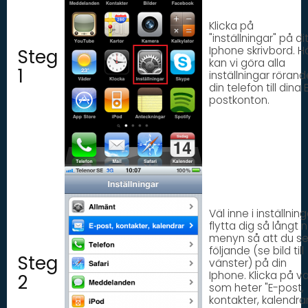
Klicka på
"inställningar" på di
Iphone skrivbord. H
Steg
kan vi göra alla
1
inställningar rörand
din telefon till dina 
postkonton.
Väl inne i inställning
flytta dig så långt n
menyn så att du se
följande (se bild till
Steg
vänster) på din
Iphone. Klicka på va
2
som heter "E-post,
kontakter, kalendrar