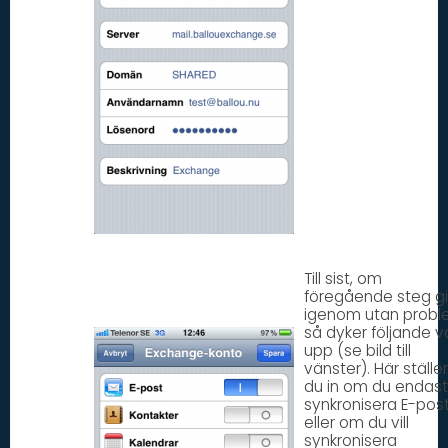
Till sist, om
föregående steg g
igenom utan probl
så dyker följande v
upp (se bild till
vänster). Här ställer
du in om du endast 
synkronisera E-post
eller om du vill
synkronisera