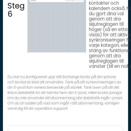
kontakter och
Steg
kalendern också. N
6
du gjort dina val
genom att dra
skjutreglagen till
höger (så en etta
visas) för att aktiv
synkroniseringen fö
varje kategori, eller
stäng av funktione
genom att dra
skjutreglagen till
vänster (till en nolla
Du har nu konfigurerat upp ditt Exchange konto på din Iphone
och kontot är klart att användas. Tänk på att synkroniseringen av
din E-post kan variera beroende på storlek. Tänk även på att det
krävs datatrafik för att hämta hem din E-post, vilket kostar pengar
om du inte använder ett abonnemang där datatrafik ingår i priset.
Om du är osäker på vad som ingår i ditt abonnemang, vänligen
vänd dig till din operatörs support.