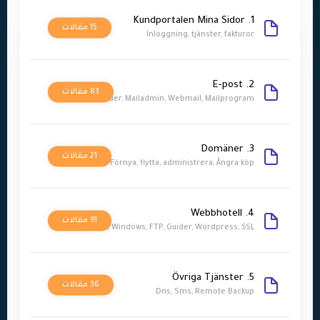
1. Kundportalen Mina Sidor
15 مقالات
Inloggning, tjänster, fakturor
2. E-post
83 مقالات
Guider, Mailadmin, Webmail, Mailprogram
3. Domäner
21 مقالات
Förnya, flytta, administrera, Ångra köp
4. Webbhotell
91 مقالات
Linux, Windows, FTP, Guider, Wordpress, SSL
5. Övriga Tjänster
36 مقالات
Dns, Sms, Remote Backup