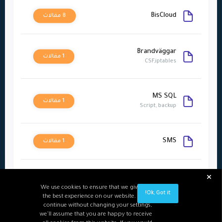
BisCloud
8 مقالات
Brandväggar
1 مقالات
CSF,iptables
MS SQL
1 مقالات
Script, backup
SMS
1 مقالات
Teamviewer
3 مقالات
Fjärrstyrning
We use cookies to ensure that we give you
Ok, Got it!
the best experience on our website. If you
continue without changing your settings,
we'll assume that you are happy to receive