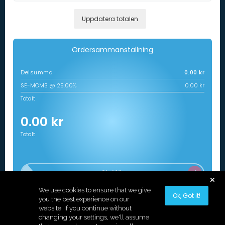
Uppdatera totalen
Ordersammanställning
Delsumma
0.00 kr
SE-MOMS @ 25.00%
0.00 kr
Totalt
0.00 kr
Totalt
Slutför
We use cookies to ensure that we give
Fortsätt handla
Ok, Got it!
you the best experience on our
website. If you continue without
changing your settings, we'll assume