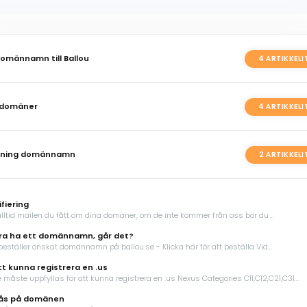
domännamn till Ballou
4 ARTIKKELI
 domäner
4 ARTIKKELI
gning domännamn
2 ARTIKKELI
fiering
ltid mailen du fått om dina domäner, om de inte kommer från oss bör du...
ara ha ett domännamn, går det?
 beställer önskat domännamn på ballou.se - Klicka här för att beställa Vid...
tt kunna registrera en .us
åste uppfyllas för att kunna registrera en .us Nexus Categories C11,C12,C21,C31...
lås på domänen