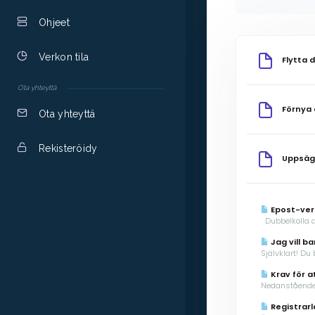
Ohjeet
Verkon tila
Flytta 
Ota yhteyttä
Förnya
Ota yhteyttä
Rekisteröidy
Uppsä
Epost-veri
Dubbelkolla al
Jag vill b
Självklart! Du
Krav för a
Nedanstående m
Registrar