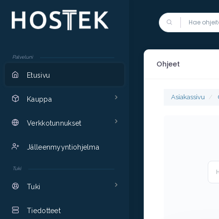
Palveluni
Ohjeet
Etusivu
Asiakassivu
Kauppa
Verkkotunnukset
Jälleenmyyntiohjelma
Tuki
Tuki
Tiedotteet