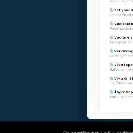
Ändra registr
Set your d
Om du får ett
Vad kost
Priser på dom
Vad är en 
En registrar a
Verifierin
Så här går det 
Vilka topp
Ballou kan ida
Vilka är .S
.SE (Stiftelsen
Ångra köp
Ballou kan in
We use cookies to ensure that we give y