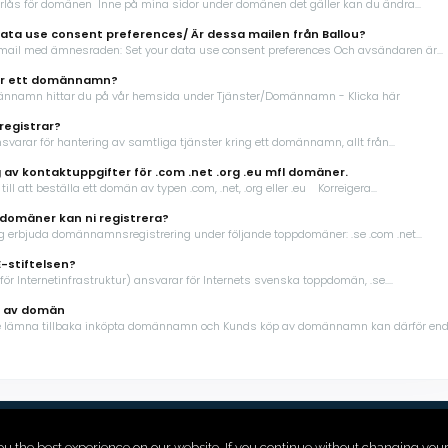
arlås för domänen Inne på mina sidor under domänen det gäller kan du ändra...
ata use consent preferences/ Är dessa mailen från Ballou?
 mail med ämnesraden: Set your data use consent preferences Och avsändaren är...
ar ett domännamn?
ännamn hittar du på vår hemsida under Tjänster/Domännamn - Klicka här
registrar?
nsvarar för hantering av samtliga tjänster kring ett domännamn, allt från...
g av kontaktuppgifter för .com .net .org .eu mfl domäner.
till att beställa ett domän av typen .com, .net, .org eller .eu Korreigera...
domäner kan ni registrera?
g erbjuda domännamnsregistrering under följande toppdomäner: .se .com .net...
E-stiftelsen?
 för Internetinfrastruktur) ansvarar för Internets svenska toppdomän, .se....
 av domän
te lämna tillbaka inköpta domännamn och Kunds köp av domännamn kan därför enda
ou the best experience on our website. If you continue without changing you