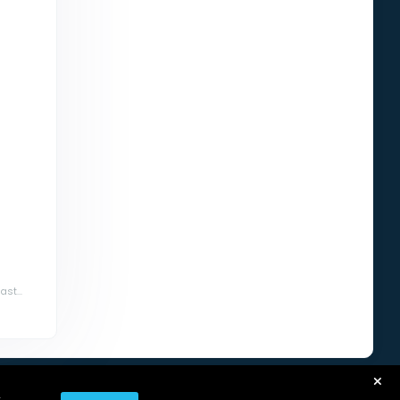
st...
r