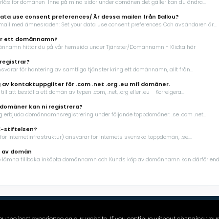
arlås för domänen Inne på mina sidor under domänen det gäller kan du ändra...
ata use consent preferences/ Är dessa mailen från Ballou?
 mail med ämnesraden: Set your data use consent preferences Och avsändaren är...
ar ett domännamn?
ännamn hittar du på vår hemsida under Tjänster/Domännamn - Klicka här
registrar?
nsvarar för hantering av samtliga tjänster kring ett domännamn, allt från...
g av kontaktuppgifter för .com .net .org .eu mfl domäner.
till att beställa ett domän av typen .com, .net, .org eller .eu Korreigera...
domäner kan ni registrera?
g erbjuda domännamnsregistrering under följande toppdomäner: .se .com .net...
E-stiftelsen?
 för Internetinfrastruktur) ansvarar för Internets svenska toppdomän, .se....
 av domän
te lämna tillbaka inköpta domännamn och Kunds köp av domännamn kan därför enda
ou the best experience on our website. If you continue without changing you