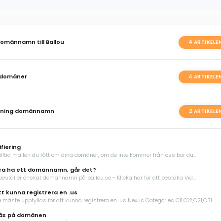
domännamn till Ballou
4 ARTIKELE
 domäner
4 ARTIKELE
gning domännamn
2 ARTIKELE
fiering
ltid mailen du fått om dina domäner, om de inte kommer från oss bör du...
ara ha ett domännamn, går det?
 beställer önskat domännamn på ballou.se - Klicka här för att beställa Vid...
tt kunna registrera en .us
åste uppfyllas för att kunna registrera en .us Nexus Categories C11,C12,C21,C31...
lås på domänen