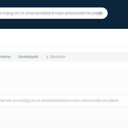
m Home
Kennisbank
3. Domäner