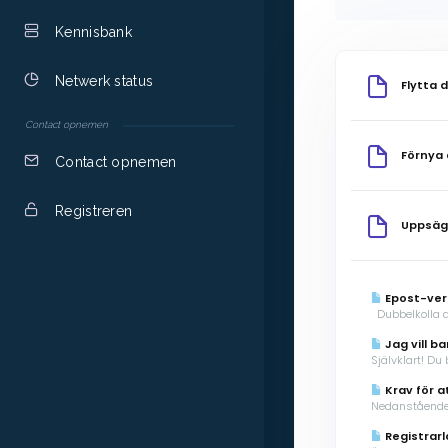
Kennisbank
Netwerk status
Flytta 
Contact opnemen
Förnya
Contact opnemen
Registreren
Uppsä
Epost-veri
Dubbelkolla al
Jag vill b
Självklart! Du
Krav för a
Nedanstående m
Registrar