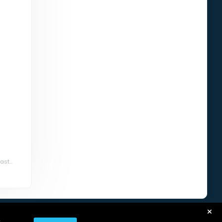
st...
r