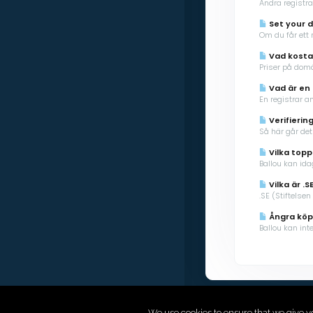
Ändra registr
Set your d
Om du får ett
Vad kost
Priser på dom
Vad är en 
En registrar a
Verifierin
Så här går det 
Vilka topp
Ballou kan ida
Vilka är .S
.SE (Stiftelsen
Ångra köp
Ballou kan in
We use cookies to ensure that we give y