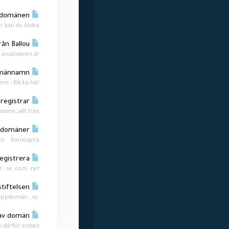
Registrarlås på domänen
kan du ändra...
Set your data use consent preferences/ Är dessa mailen från Ballou?
vsändaren är...
Vad kostar ett domännamn?
n - Klicka här
Vad är en registrar?
mn, allt från...
Verifiering av kontaktuppgifter för .com .net .org .eu mfl domäner.
eu Korreigera...
Vilka toppdomäner kan ni registrera?
se .com .net...
Vilka är .SE-stiftelsen?
.SE (Stiftelsen för Internetinfrastruktur) ansvarar för Internets svenska toppdomän, .se....
Ångra köp av domän
rför endast...