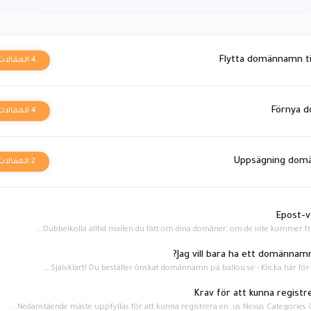
Flytta domännamn til
4 المقالات
Förnya 
4 المقالات
Uppsägning dom
2 المقالات
Självklart! Du beställer önskat domännamn på ballou.se - Klicka här för att
Nedanstående måste uppfyllas för att kunna registrera en .us Nexus Categories C11