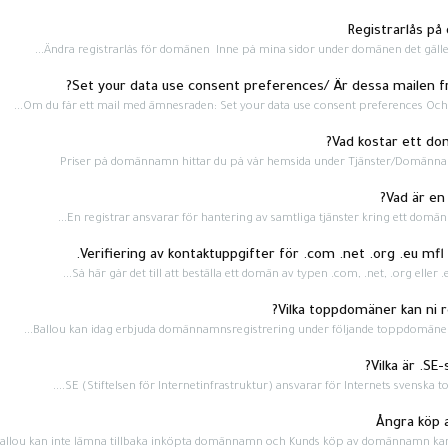
Ändra registrarlås för domänen Inne på mina sidor under domänen det gäller 
Om du får ett mail med ämnesraden: Set your data use consent preferences Och a
Priser på domännamn hittar du på vår hemsida under Tjänster/Domännam
En registrar ansvarar för hantering av samtliga tjänster kring ett domänna
Så här går det till att beställa ett domän av typen .com, .net, .org eller .
Ballou kan idag erbjuda domännamnsregistrering under följande toppdomäner: .
allou kan inte lämna tillbaka inköpta domännamn och Kunds köp av domännamn kan dä