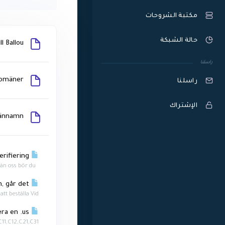
مكتبة الشروحات
حالة الشبكة
l Ballou
راسلنا
domäner
راسلنا
الإشتراك
ännamn
Epost-verifiering
Dubbelkolla alltid mailen du fått om dina domäner, om de inte kommer från oss bör du...
Jag vill bara ha ett domännamn, går det?
 beställa Vid...
Krav för att kunna registrera en .us
,C12,C21,C31...