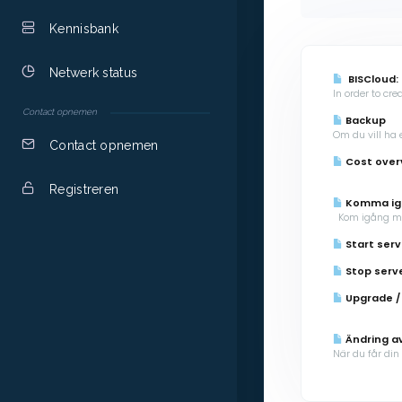
Kennisbank
Netwerk status
BISCloud: 
In order to cre
Contact opnemen
Backup
Om du vill ha 
Contact opnemen
Cost overv
Registreren
Komma igå
Kom igång med
Start serv
Stop serve
Upgrade /
Ändring av
När du får din