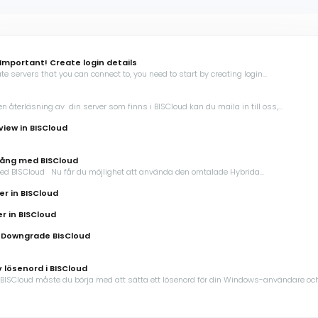
Important! Create login details
ate servers that you can connect to, you need to start by creating login...
en återläsning av din server som finns i BISCloud kan du maila in till oss,...
iew in BISCloud
ng med BISCloud
 BISCloud Nu får du möjlighet att använda den omtalade Hybrida...
er in BISCloud
r in BISCloud
 Downgrade BisCloud
 lösenord i BISCloud
 BISCloud måste du börja med att sätta ett lösenord för din Windows-användare och.