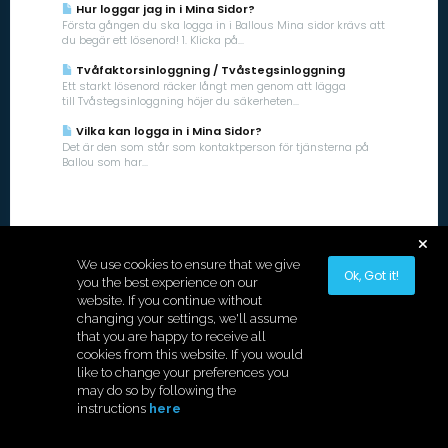
Hur loggar jag in i Mina Sidor?
Första gången du ska logga in i Ballous Mina sidor krävs att
du begär ett lösenord! 1. Klicka på...
Tvåfaktorsinloggning / Tvåstegsinloggning
Ett starkt lösenord räcker långt men genom att lägga
till Tvåstegsinloggning höjer du säkerheten...
Vilka kan logga in i Mina Sidor?
Det är den som står som kontaktperson för tjänsterna på
Ballou som har...
We use cookies to ensure that we give
Ok, Got it!
you the best experience on our
website. If you continue without
changing your settings, we'll assume
that you are happy to receive all
cookies from this website. If you would
like to change your preferences you
Copyright © 2026 Hostek.
may do so by following the
instructions
here