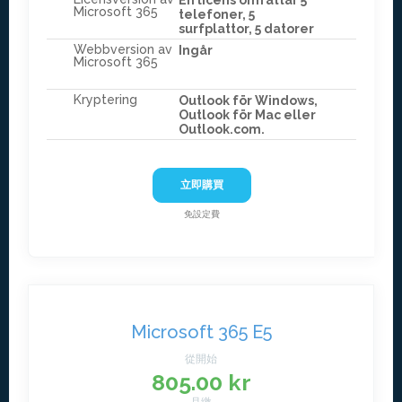
En licens omfattar 5
Microsoft 365
telefoner, 5
surfplattor, 5 datorer
Webbversion av
Ingår
Microsoft 365
Kryptering
Outlook för Windows,
Outlook för Mac eller
Outlook.com.
立即購買
免設定費
Microsoft 365 E5
從開始
805.00 kr