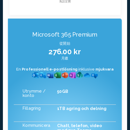
免設定費
Microsoft 365 Premium
從開始
276.00 kr
月繳
En
Professionell e-postlösning
inklusive
mjukvara
Utrymme /
50GB
konto
Fillagring
1TB agring och delning
Kommunicera
Chatt, telefon, video