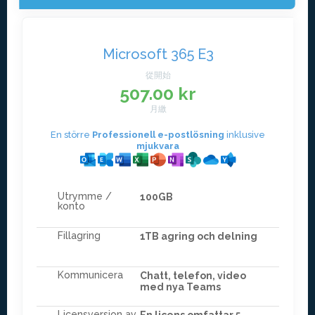
Microsoft 365 E3
從開始
507.00 kr
月繳
En större
Professionell e-postlösning
inklusive
mjukvara
Utrymme /
100GB
konto
Fillagring
1TB agring och delning
Kommunicera
Chatt, telefon, video
med nya Teams
Licensversion av