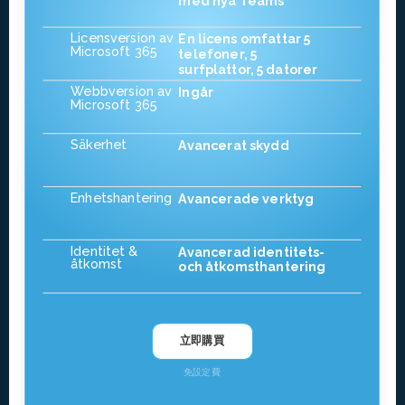
med nya Teams
Licensversion av
En licens omfattar 5
Microsoft 365
telefoner, 5
surfplattor, 5 datorer
Webbversion av
Ingår
Microsoft 365
Säkerhet
Avancerat skydd
Enhetshantering
Avancerade verktyg
Identitet &
Avancerad identitets-
åtkomst
och åtkomsthantering
立即購買
免設定費