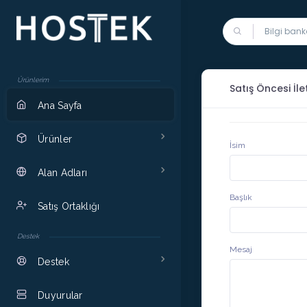
Ürünlerim
Satış Öncesi İle
Ana Sayfa
Ürünler
İsim
Alan Adları
Başlık
Satış Ortaklığı
Destek
Mesaj
Destek
Duyurular