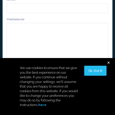
Meddelande
We use cookies to ensure that we give
Ok, Got it!
you the best experience on our
website. If you continue without
changing your settings, we'll assume
Skicka meddelande
that you are happy to receive all
cookies from this website. If you would
like to change your preferences you
may do so by following the
instructions
here
Copyright © 2026 Hostek.