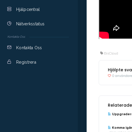
Hjälpcentral
Nätverksstatus
Kontakta Oss
Kontakta Oss
BisCloud
Registrera
Hjälpte sva
0 användare 
Relaterade 
Uppgrader
Komma igån