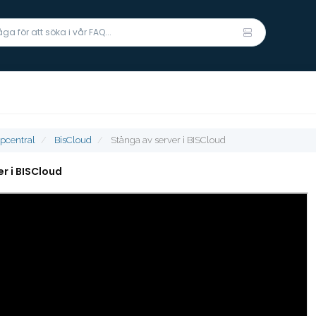
lpcentral
BisCloud
Stänga av server i BISCloud
r i BISCloud