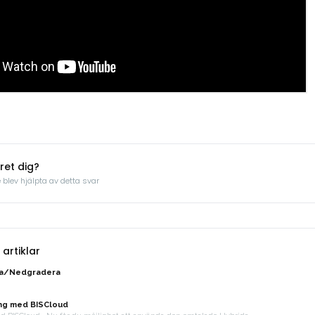
ret dig?
blev hjälpta av detta svar
artiklar
a/Nedgradera
g med BISCloud