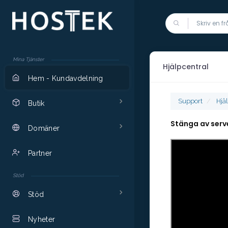
Mina Tjänster
Hjälpcentral
Hem - Kundavdelning
Support
Hjä
Butik
Stänga av serve
Domäner
Partner
Stöd
Stöd
Nyheter